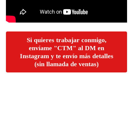
Si quieres trabajar conmigo,
envíame "CTM" al DM en
Instagram y te envío más detalles
(sin llamada de ventas)