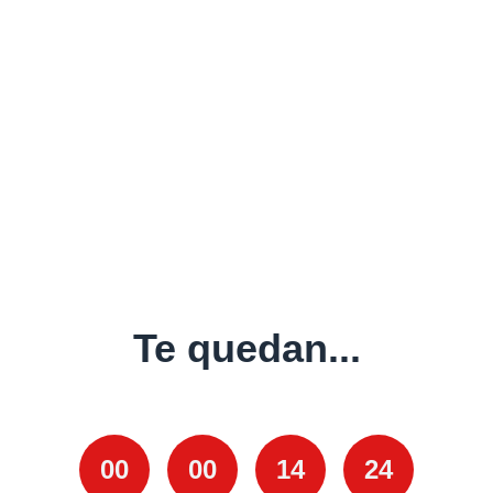
Te quedan...
00
00
14
24