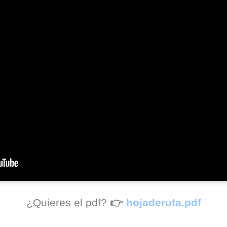
¿Quieres el pdf?
👉
hojaderuta.pdf