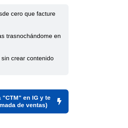
de cero que facture
ras trasnochándome en
 sin crear contenido
a "CTM" en IG y te
amada de ventas)